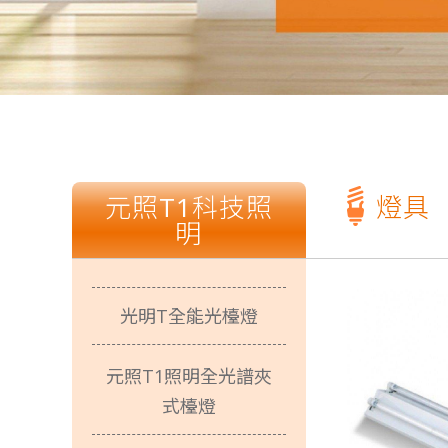
T
燈具
元照Ｔ１張麗蝶張董事長一路走來以身作
狂賀T1照
光源不閃爍、柔和不刺
光明T全能光檯燈
元照T1照明全光譜夾
T
式檯燈