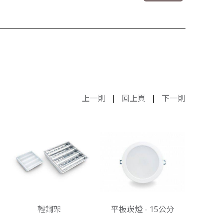
上一則
|
回上頁
|
下一則
輕鋼架
平板崁燈 - 15公分