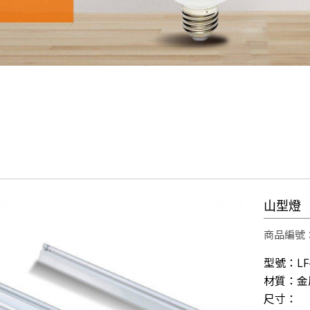
雲林科技大學運動場及校區燈光設計，元照得標了！
光明T全能檯燈預計六月份上線
1照明科技股份有限公司張麗蝶董事長出席參與SDGs產
會員後台
則，致力實現公益SDGs的企業價值，10/23週日下
【第198集 心視界】 ✅本集邀請到的來賓是
明科技股份有限公司2018年8月31日取得歐洲RoHs標準R3
山型燈
眼!才是打造明亮小窩的最佳關鍵!T1照明科技不僅照亮
雲林科技大學運動場及校區燈光設計，元照得標了！
商品編號：
光明T全能檯燈預計六月份上線
型號：LF-
1照明科技股份有限公司張麗蝶董事長出席參與SDGs產
材質：金
會員後台
尺寸：