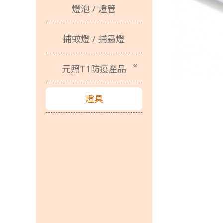
元照Ｔ１張麗蝶張董事長一路走來以身作
燈泡 / 燈管
狂賀T1照
捕蚊燈 / 捕蟲燈
光源不閃爍、柔和不刺
元照T1防疫產品
燈具