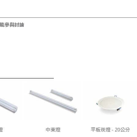
才能參與討論
燈
中東燈
平板崁燈 - 20公分