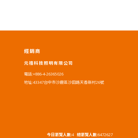
經銷商
元禧科技照明有限公司
電話:+886-4-26365026
地址:43347台中市沙鹿區沙田路天香新村26號
今日瀏覽人數:
4
總瀏覽人數:
6472627