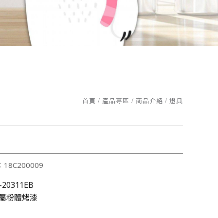
業鍊
首頁
產品專區
商品介紹
燈具
午1點三立台灣亮起來，榮譽志工特別專訪
6361認證
家園，更照顧您的雙眼!
18C200009
20311EB
業鍊
屬粉體烤漆