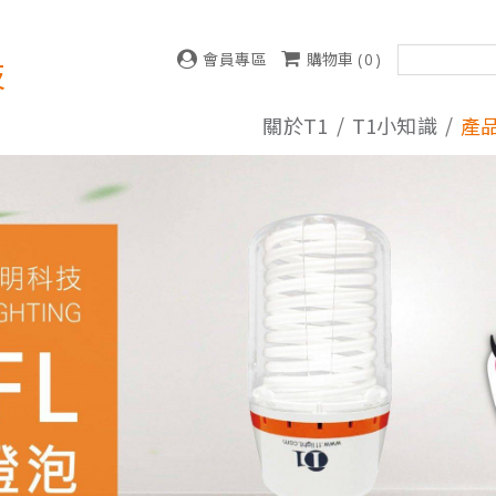
會員專區
購物車 (
0
)
技
關於T1
T1小知識
產