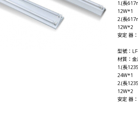
1.(長6
則，致力實現公益SDGs的企業價值，10/23週日下
12W*1
【第198集 心視界】 ✅本集邀請到的來賓是
2.(長6
明科技股份有限公司2018年8月31日取得歐洲RoHs標準R3
12W*2
眼!才是打造明亮小窩的最佳關鍵!T1照明科技不僅照亮
安定 器：1
型號：LF-
材質：金
1.(長1
24W*1
2.(長1
12W*2
安定 器：1