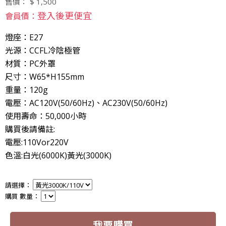
售價： $ 1,500
登入後更便宜
會員價：
燈座：E27
光源：CCFL冷陰極管
材質：PC外罩
尺寸：W65*H155mm
重量：120g
電壓：AC120V(50/60Hz)、AC230V(50/60Hz)
使用壽命：50,000小時
購買後請備註:
電壓:110Vor220V
色溫:白光(6000K)黃光(3000K)
請選擇：
購買 數量：
我要購買