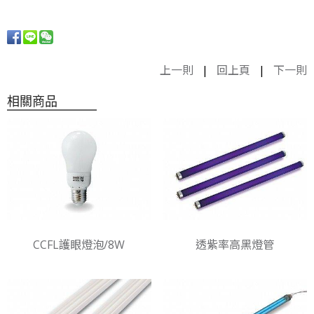
上一則
|
回上頁
|
下一則
相關商品
CCFL護眼燈泡/8W
透紫率高黑燈管