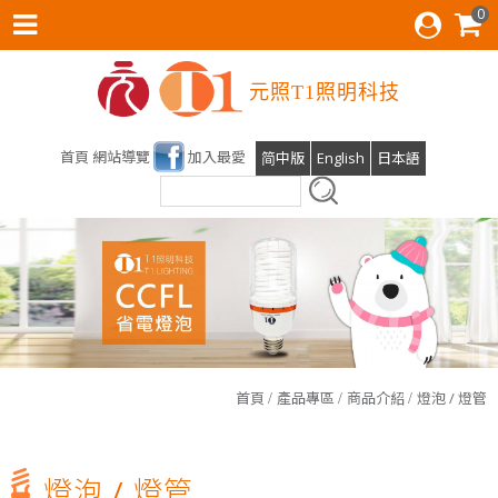
0
元照T1照明科技
首頁
網站導覽
加入最愛
简中版
English
日本語
雲林科技大學運動場及校區燈光設計，元照得標了！
首頁
產品專區
商品介紹
燈泡 / 燈管
光明T全能檯燈預計六月份上線
T1照明科技股份有限公司張麗蝶董事長出席參與SDGs產業鍊
燈泡 / 燈管
會員後台