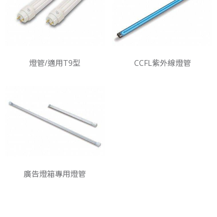
燈管/適用T9型
CCFL紫外線燈管
廣告燈箱專用燈管