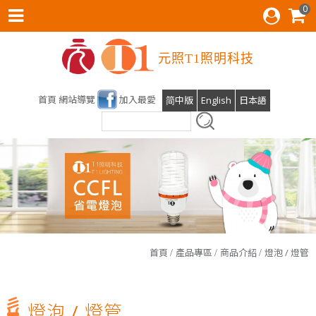
0
元照T1照明科技
首頁
網站導覽
加入最愛
简中版
English
日本語
雲林科技大學運動場及校區燈光設計，元照得標了！
首頁
產品專區
商品介紹
燈泡 / 燈管
光明T全能檯燈預計六月份上線
T1照明科技股份有限公司張麗蝶董事長出席參與SDGs產業鍊
燈泡 / 燈管
會員後台