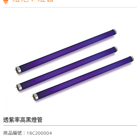
元照Ｔ１張麗蝶張董事長一路走來以身作則，致力實現公益SDGs的企業價值，10/23週日下午1點三立台灣亮起來，榮譽志工特別專訪
【第198集 心視界】 ✅本集邀請到的來賓是
狂賀T1照明科技股份有限公司2018年8月31日取得歐洲RoHs標準R36361認證
光源不閃爍、柔和不刺眼!才是打造明亮小窩的最佳關鍵!T1照明科技不僅照亮家園，更照顧您的雙眼!
雲林科技大學運動場及校區燈光設計，元照得標了！
光明T全能檯燈預計六月份上線
T1照明科技股份有限公司張麗蝶董事長出席參與SDGs產業鍊
會員後台
元照Ｔ１張麗蝶張董事長一路走來以身作則，致力實現公益SDGs的企業價值，10/23週日下午1點三立台灣亮起來，榮譽志工特別專訪
【第198集 心視界】 ✅本集邀請到的來賓是
狂賀T1照明科技股份有限公司2018年8月31日取得歐洲RoHs標準R36361認證
光源不閃爍、柔和不刺眼!才是打造明亮小窩的最佳關鍵!T1照明科技不僅照亮家園，更照顧您的雙眼!
透紫率高黑燈管
商品編號：18C200004