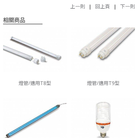
上一則
|
回上頁
|
下一則
相關商品
燈管/適用T8型
燈管/適用T9型