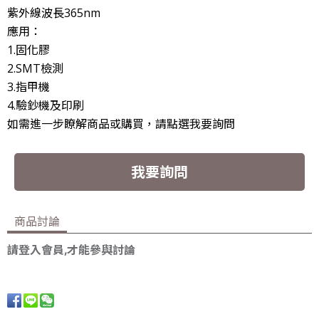
紫外線波長365nm
應用：
1.固化膠
2.SMT檢測
3.指甲機
4.驗鈔機及印刷
如需進一步瞭解商品或購買，請點選我要詢問
我要詢問
商品討論
請登入會員,才能參與討論