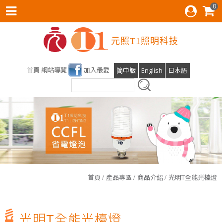
0
元照T1照明科技
首頁
網站導覽
加入最愛
简中版
English
日本語
雲林科技大學運動場及校區燈光設計，元照得標了！
光明T全能檯燈預計六月份上線
T1照明科技股份有限公司張麗蝶董事長出席參與SDGs產業鍊
會員後台
首頁
產品專區
商品介紹
光明T全能光檯燈
元照Ｔ１張麗蝶張董事長一路走來以身作則，致力實現公益SDGs的企業價值，10/23週日下午1點三立台灣亮起來，榮譽志工特別專訪
【第198集 心視界】 ✅本集邀請到的來賓是
光明T全能光檯燈