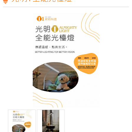
狂賀T1照明科技股份有限公司2018年8月31日取得歐洲RoHs標準R36361認證
光源不閃爍、柔和不刺眼!才是打造明亮小窩的最佳關鍵!T1照明科技不僅照亮家園，更照顧您的雙眼!
雲林科技大學運動場及校區燈光設計，元照得標了！
光明T全能檯燈預計六月份上線
T1照明科技股份有限公司張麗蝶董事長出席參與SDGs產業鍊
會員後台
元照Ｔ１張麗蝶張董事長一路走來以身作則，致力實現公益SDGs的企業價值，10/23週日下午1點三立台灣亮起來，榮譽志工特別專訪
【第198集 心視界】 ✅本集邀請到的來賓是
狂賀T1照明科技股份有限公司2018年8月31日取得歐洲RoHs標準R36361認證
光源不閃爍、柔和不刺眼!才是打造明亮小窩的最佳關鍵!T1照明科技不僅照亮家園，更照顧您的雙眼!