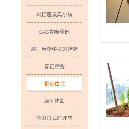
齊恬屋玩具小舖
GAS實際範例
聯一台塑牛排創始店
普正精舍
劉家住宅
廣宇建設
添財日式料理店