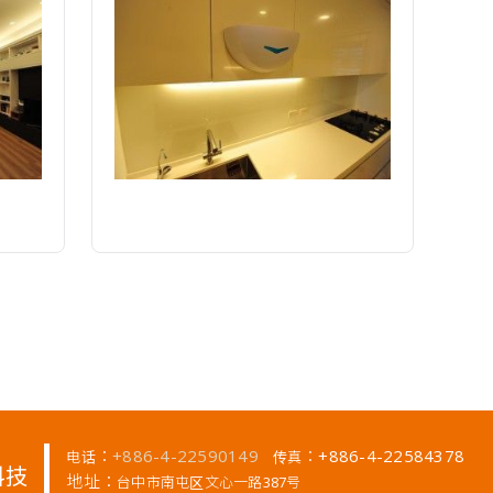
：
+886-4-22590149
：+886-4-22584378
电话
传真
科技
地址：
台中市南屯区文心一路387号