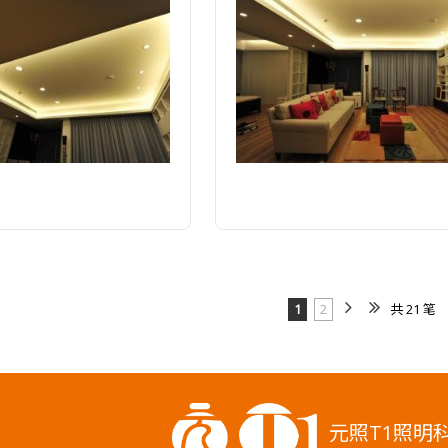
1
2
共 21 笔
元照T1照明