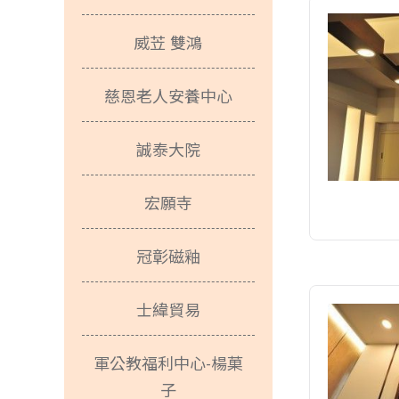
威苙 雙鴻
慈恩老人安養中心
誠泰大院
宏願寺
冠彰磁釉
士緯貿易
軍公教福利中心-楊菓
子