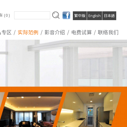
 (
0
)
繁中版
English
日本語
品专区
实际范例
影音介绍
电费试算
联络我们